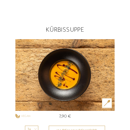
KÜRBISSUPPE
7,90
€
VEGAN
1x