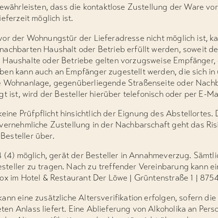
 gewährleisten, dass die kontaktlose Zustellung der Ware v
eferzeit möglich ist.
vor der Wohnungstür der Lieferadresse nicht möglich ist, k
achbarten Haushalt oder Betrieb erfüllt werden, soweit de
 Haushalte oder Betriebe gelten vorzugsweise Empfänger, 
ben kann auch an Empfänger zugestellt werden, die sich in
he Wohnanlage, gegenüberliegende Straßenseite oder Nachb
t ist, wird der Besteller hierüber telefonisch oder per E-Ma
ne Prüfpflicht hinsichtlich der Eignung des Abstellortes.
vernehmliche Zustellung in der Nachbarschaft geht das Risi
esteller über.
§4 (4) möglich, gerät der Besteller in Annahmeverzug. Säm
teller zu tragen. Nach zu treffender Vereinbarung kann e
Box im Hotel & Restaurant Der Löwe | Grüntenstraße 1 | 87
nn eine zusätzliche Altersverifikation erfolgen, sofern die 
n Anlass liefert. Eine Ablieferung von Alkoholika an Perso