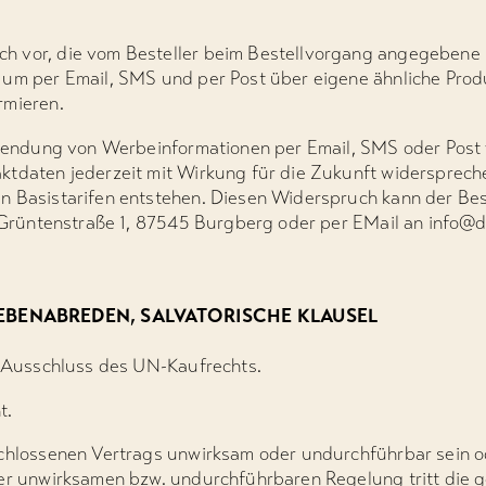
h vor, die vom Besteller beim Bestellvorgang angegebene
 um per Email, SMS und per Post über eigene ähnliche Prod
rmieren.
Zusendung von Werbeinformationen per Email, SMS oder Post
ktdaten jederzeit mit Wirkung für die Zukunft widerspreche
n Basistarifen entstehen. Diesen Widerspruch kann der Be
e, Grüntenstraße 1, 87545 Burgberg oder per EMail an info
EBENABREDEN, SALVATORISCHE KLAUSEL
r Ausschluss des UN-Kaufrechts.
t.
schlossenen Vertrags unwirksam oder undurchführbar sein od
der unwirksamen bzw. undurchführbaren Regelung tritt die g