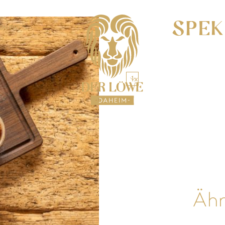
SPEK
ONIERT’S
1x
Ähn