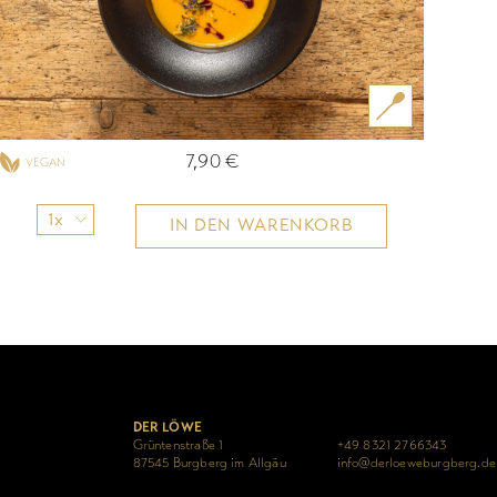
7,90
€
VEGAN
1x
IN DEN WARENKORB
DER LÖWE
Grüntenstraße 1
+49 8321 2766343
87545 Burgberg im Allgäu
info@derloeweburgberg.de