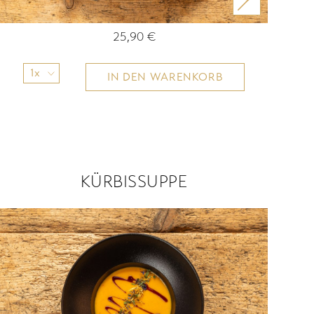
25,90
€
1x
IN DEN WARENKORB
KÜRBISSUPPE